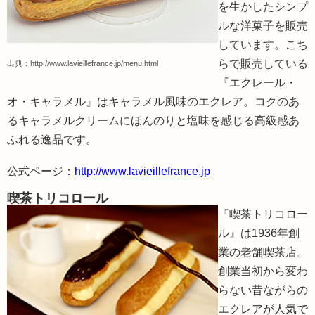
を生かしたシンプ
ルな洋菓子を販売
しています。こち
らで販売している
出典：
http://www.lavieillefrance.jp/menu.html
『エクレール・
オ・キャラメル』はキャラメル風味のエクレア。コクのあ
るキャラメルクリームにほんのりと塩味を感じる高級感あ
ふれる逸品です。
公式ページ：
http://www.lavieillefrance.jp
喫茶トリコロール
『喫茶トリコロー
ル』は1936年創
業の老舗喫茶店。
創業当初から変わ
らない昔ながらの
エクレアが人気で