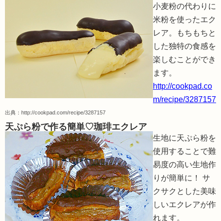
小麦粉の代わりに
米粉を使ったエク
レア。もちもちと
した独特の食感を
楽しむことができ
ます。
http://cookpad.co
m/recipe/3287157
出典：
http://cookpad.com/recipe/3287157
天ぷら粉で作る簡単♡珈琲エクレア
生地に天ぷら粉を
使用することで難
易度の高い生地作
りが簡単に！ サ
クサクとした美味
しいエクレアが作
れます。