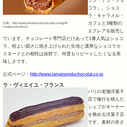
ゾン・デュ・ショ
コラ』。ショコ
ラ・キャラメル・
カフェと3種類の
出典：
http://www.lamaisonduchocolat.com/jp/#/
creations/eclairs/1
エクレアを販売し
ています。チョコレート専門店だけあって1番人気はショコ
ラ。程よい固さに焼き上げられた生地と濃厚なショコラカ
スタードとの相性は抜群で、何度もリピートしたくなる美
味しさです。
公式ページ：
http://www.lamaisonduchocolat.co.jp
ラ・ヴィエイユ・フランス
パリの老舗洋菓子
店で修行を積んだ
シェフがオーナー
を務める洋菓子店
です。素材の良さ