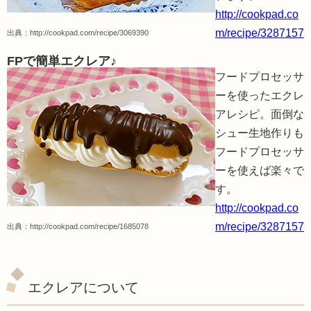
http://cookpad.co
m/recipe/3287157
出典：
http://cookpad.com/recipe/3069390
FPで簡単エクレア♪
フードプロセッサ
ーを使ったエクレ
アレシピ。面倒な
シュー生地作りも
フードプロセッサ
ーを使えば楽々で
す。
http://cookpad.co
m/recipe/3287157
出典：
http://cookpad.com/recipe/1685078
エクレアについて