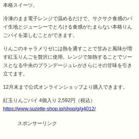
本格スイーツ
。
冷凍のまま電子レンジで温めるだけで、サクサク食感のパ
イ生地とジューシーでとろける食感がたまらない本格りん
ごパイを楽しむことができます。
りんごの
キャラメリゼには
熱を通すことで甘みと風味が増
す
紅玉りんごを贅沢に使用。レンジで加熱することでソー
スとなる中央の
ブランデージュレがさらにその甘味を引き
立てます。
12月末まで公式オンラインショップより購入できます。
紅玉りんごパイ 4個入り 2,592円（税込）
https://www.suzette-shop.jp/shop/g/g4012/
スポンサーリンク