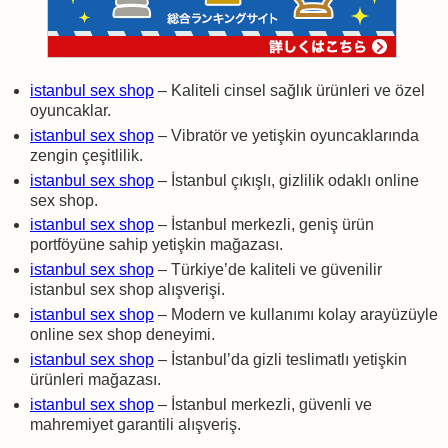
istanbul sex shop
– Kaliteli cinsel sağlık ürünleri ve özel
oyuncaklar.
istanbul sex shop
– Vibratör ve yetişkin oyuncaklarında
zengin çeşitlilik.
istanbul sex shop
– İstanbul çıkışlı, gizlilik odaklı online
sex shop.
istanbul sex shop
– İstanbul merkezli, geniş ürün
portföyüne sahip yetişkin mağazası.
istanbul sex shop
– Türkiye’de kaliteli ve güvenilir
istanbul sex shop alışverişi.
istanbul sex shop
– Modern ve kullanımı kolay arayüzüyle
online sex shop deneyimi.
istanbul sex shop
– İstanbul’da gizli teslimatlı yetişkin
ürünleri mağazası.
istanbul sex shop
– İstanbul merkezli, güvenli ve
mahremiyet garantili alışveriş.