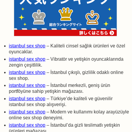
istanbul sex shop
– Kaliteli cinsel sağlık ürünleri ve özel
oyuncaklar.
istanbul sex shop
– Vibratör ve yetişkin oyuncaklarında
zengin çeşitlilik.
istanbul sex shop
– İstanbul çıkışlı, gizlilik odaklı online
sex shop.
istanbul sex shop
– İstanbul merkezli, geniş ürün
portföyüne sahip yetişkin mağazası.
istanbul sex shop
– Türkiye’de kaliteli ve güvenilir
istanbul sex shop alışverişi.
istanbul sex shop
– Modern ve kullanımı kolay arayüzüyle
online sex shop deneyimi.
istanbul sex shop
– İstanbul’da gizli teslimatlı yetişkin
ürünleri mağazası.