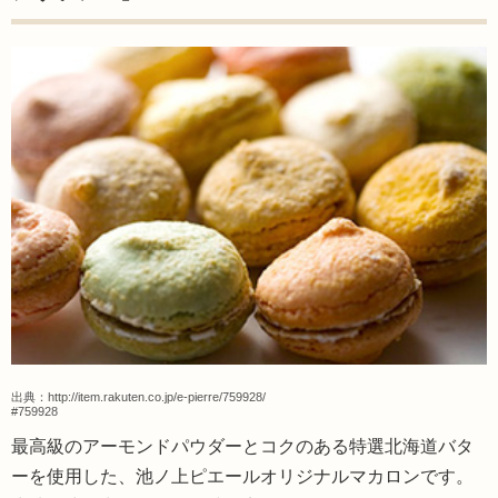
出典：
http://item.rakuten.co.jp/e-pierre/759928/
#759928
最高級のアーモンドパウダーとコクのある特選北海道バタ
ーを使用した、池ノ上ピエールオリジナルマカロンです。