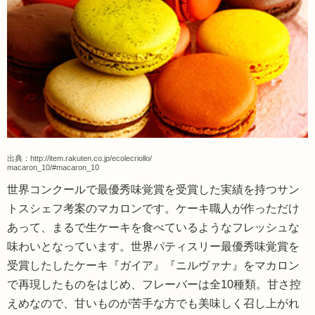
出典：
http://item.rakuten.co.jp/ecolecriollo/
macaron_10/#macaron_10
世界コンクールで最優秀味覚賞を受賞した実績を持つサン
トスシェフ考案のマカロンです。ケーキ職人が作っただけ
あって、まるで生ケーキを食べているようなフレッシュな
味わいとなっています。世界パティスリー最優秀味覚賞を
受賞したしたケーキ『ガイア』『ニルヴァナ』をマカロン
で再現したものをはじめ、フレーバーは全10種類。甘さ控
えめなので、甘いものが苦手な方でも美味しく召し上がれ