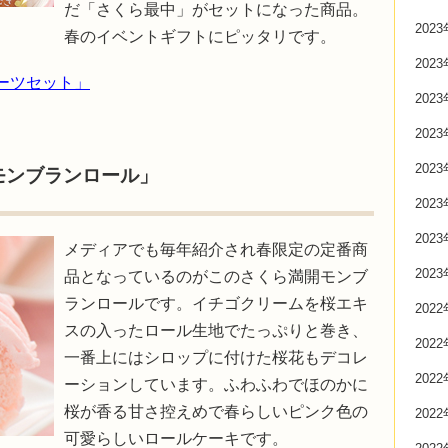
だ「さくら最中」がセットになった商品。
202
春のイベントギフトにピッタリです。
202
ーツセット」
202
202
202
モンブランロール」
202
202
メディアでも毎年紹介され春限定の定番商
202
品となっているのがこのさくら満開モンブ
ランロールです。イチゴクリームを桜エキ
202
スの入ったロール生地でたっぷりと巻き、
202
一番上にはシロップに付けた桜花もデコレ
202
ーションしています。ふわふわでほのかに
桜が香る甘さ控えめで春らしいピンク色の
202
可愛らしいロールケーキです。