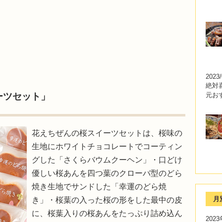
2023/
絶対
元お
ーツセット」
花えちぜんの桜スイーツセットは、桜味の
生地にホワイトチョコレートでコーティン
グした「さくらバウムクーヘン」・口どけ
優しい桜あんを四つ葉のクローバ型のどら
焼き生地でサンドした「幸運のどら焼
月
き」・桜葉の入った桜の形をした最中の皮
に、桜葉入りの桜あんをたっぷり詰め込ん
202