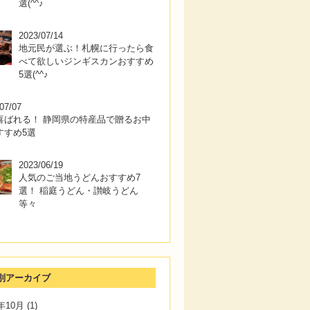
選(^^♪
2023/07/14
地元民が選ぶ！札幌に行ったら食
べて欲しいジンギスカンおすすめ
5選(^^♪
07/07
喜ばれる！ 静岡県の特産品で贈るお中
すすめ5選
2023/06/19
人気のご当地うどんおすすめ7
選！ 稲庭うどん・讃岐うどん
等々
別アーカイブ
3年10月
(1)