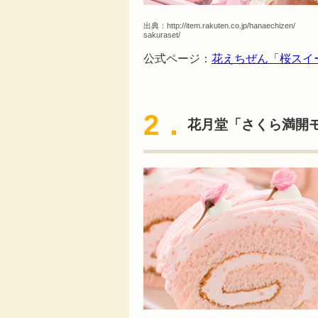
出典：
http://item.rakuten.co.jp/hanaechizen/
sakuraset/
公式ページ：
花えちぜん「桜スイ
2．
花月堂「さくら満開