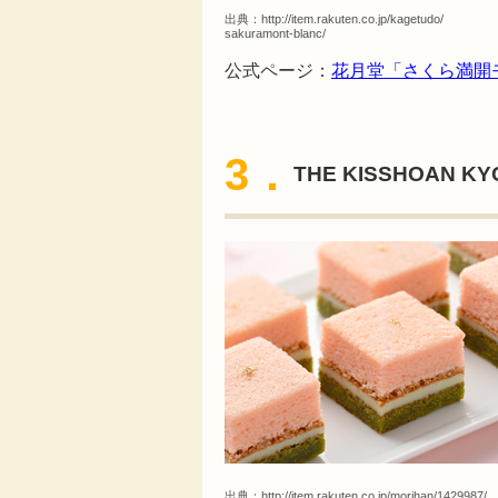
出典：
http://item.rakuten.co.jp/kagetudo/
sakuramont-blanc/
公式ページ：
花月堂「さくら満開
3．
THE KISSHOAN 
出典：
http://item.rakuten.co.jp/morihan/1429987/