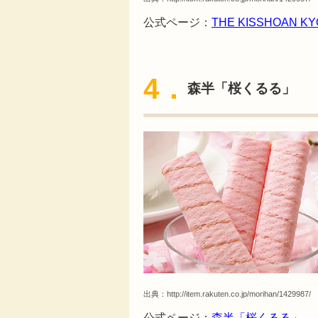
公式ページ：
THE KISSHOAN
4．
森半「桜くるる」
出典：
http://item.rakuten.co.jp/morihan/1429987/
公式ページ：
森半「桜くるる」