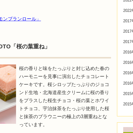
202
202
モンブランロール」
201
201
201
KYOTO「桜の葉重ね」
201
201
桜の香りと味をたっぷりと封じ込めた春の
201
ハーモニーを見事に演出したチョコレート
201
ケーキです。桜シロップたっぷりのジョコ
ンド生地・北海道産生クリームに桜の香り
201
をプラスした桜生チョコ・桜の葉とホワイ
201
トチョコ、宇治抹茶をたっぷり使用した桜
と抹茶のブラウニーの極上の3層重ねとな
っています。