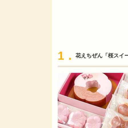
1．
花えちぜん「桜スイ