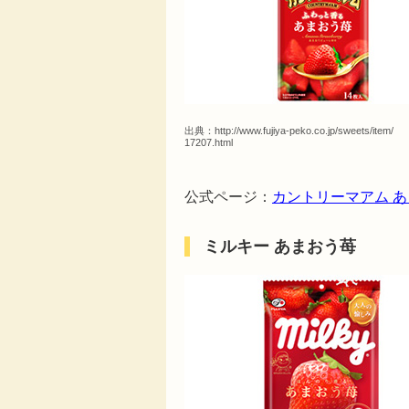
出典：
http://www.fujiya-peko.co.jp/sweets/item/
17207.html
公式ページ：
カントリーマアム 
ミルキー あまおう苺