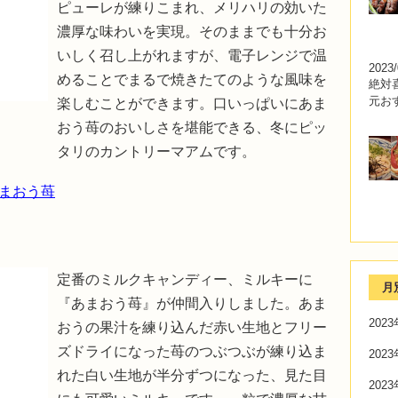
ピューレが練りこまれ、メリハリの効いた
濃厚な味わいを実現。そのままでも十分お
いしく召し上がれますが、電子レンジで温
2023/
めることでまるで焼きたてのような風味を
絶対
元お
楽しむことができます。口いっぱいにあま
おう苺のおいしさを堪能できる、冬にピッ
タリのカントリーマアムです。
あまおう苺
定番のミルクキャンディー、ミルキーに
月
『あまおう苺』が仲間入りしました。あま
202
おうの果汁を練り込んだ赤い生地とフリー
ズドライになった苺のつぶつぶが練り込ま
202
れた白い生地が半分ずつになった、見た目
202