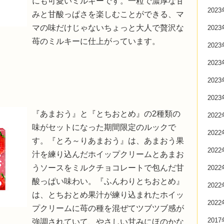
にも可愛いミルキーです。一粒で濃厚な甘
202
みと甘酸っぱさを楽しむことができる、マ
マの味だけじゃないちょっと大人で贅沢な
202
苺のミルキーに仕上がっています。
202
202
202
202
『あまおう』と『とちおとめ』の2種類の
202
味がセットになった期間限定のルックで
202
す。『とろ～りあまおう』は、あまおう果
202
汁を練り込んだホイップクリームとあまお
うソースをミルクチョコレートで包んだ甘
202
酸っぱい味わい。『ふんわりとちおとめ』
202
は、とちおとめ果汁が練り込まれたホイッ
202
プクリームに苺の種を混ぜてツブツブ感が
201
強調されていて、やさしい甘みにほのかな