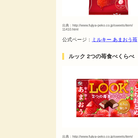
出典：
http://www.fujiya-peko.co.jp/sweets/item/
11410.html
公式ページ：
ミルキー あまおう苺
ルック 2つの苺食べくらべ
出典：
http://www.fujiya-peko.co.jp/sweets/item/