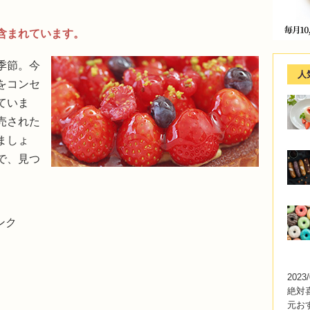
含まれています。
季節。今
人
をコンセ
ていま
売された
ましょ
で、見つ
。
ンク
2023/
絶対
元お