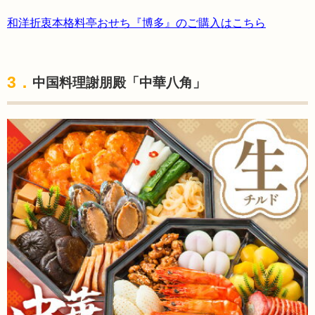
和洋折衷本格料亭おせち『博多』のご購入はこちら
3．
中国料理謝朋殿「中華八角」