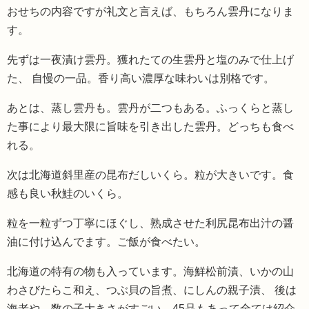
おせちの内容ですが礼文と言えば、もちろん雲丹になりま
す。
先ずは一夜漬け雲丹。獲れたての生雲丹と塩のみで仕上げ
た、 自慢の一品。香り高い濃厚な味わいは別格です。
あとは、蒸し雲丹も。雲丹が二つもある。ふっくらと蒸し
た事により最大限に旨味を引き出した雲丹。どっちも食べ
れる。
次は北海道斜里産の昆布だしいくら。粒が大きいです。食
感も良い秋鮭のいくら。
粒を一粒ずつ丁寧にほぐし、熟成させた利尻昆布出汁の醤
油に付け込んでます。ご飯が食べたい。
北海道の特有の物も入っています。海鮮松前漬、いかの山
わさびたらこ和え、つぶ貝の旨煮、にしんの親子漬、 後は
海老や、数の子大きさがすごい。45品もあって全ては紹介