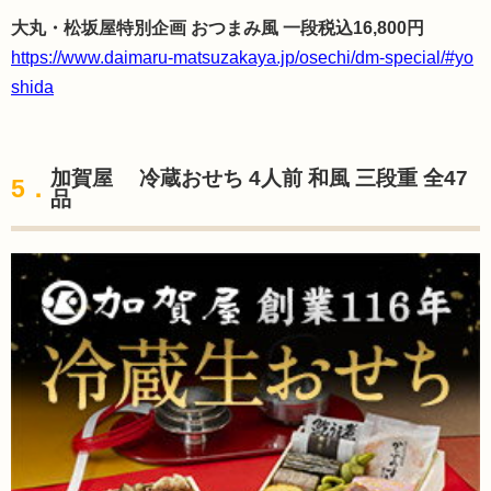
大丸・松坂屋特別企画 おつまみ風 一段税込16,800円
https://www.daimaru-matsuzakaya.jp/osechi/dm-special/#yo
shida
加賀屋 冷蔵おせち 4人前 和風 三段重 全47
5．
品