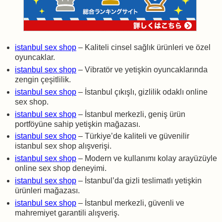
istanbul sex shop
– Kaliteli cinsel sağlık ürünleri ve özel
oyuncaklar.
istanbul sex shop
– Vibratör ve yetişkin oyuncaklarında
zengin çeşitlilik.
istanbul sex shop
– İstanbul çıkışlı, gizlilik odaklı online
sex shop.
istanbul sex shop
– İstanbul merkezli, geniş ürün
portföyüne sahip yetişkin mağazası.
istanbul sex shop
– Türkiye’de kaliteli ve güvenilir
istanbul sex shop alışverişi.
istanbul sex shop
– Modern ve kullanımı kolay arayüzüyle
online sex shop deneyimi.
istanbul sex shop
– İstanbul’da gizli teslimatlı yetişkin
ürünleri mağazası.
istanbul sex shop
– İstanbul merkezli, güvenli ve
mahremiyet garantili alışveriş.